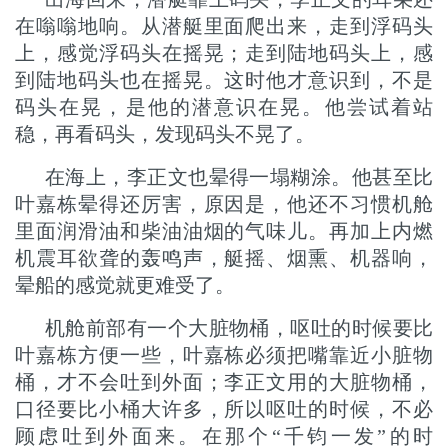
在嗡嗡地响。从潜艇里面爬出来，走到浮码头
上，感觉浮码头在摇晃；走到陆地码头上，感
到陆地码头也在摇晃。这时他才意识到，不是
码头在晃，是他的潜意识在晃。他尝试着站
稳，再看码头，发现码头不晃了。
在海上，李正文也晕得一塌糊涂。他甚至比
叶嘉栋晕得还厉害，原因是，他还不习惯机舱
里面润滑油和柴油油烟的气味儿。再加上内燃
机震耳欲聋的轰鸣声，艇摇、烟熏、机器响，
晕船的感觉就更难受了。
机舱前部有一个大脏物桶，呕吐的时候要比
叶嘉栋方便一些，叶嘉栋必须把嘴靠近小脏物
桶，才不会吐到外面；李正文用的大脏物桶，
口径要比小桶大许多，所以呕吐的时候，不必
顾虑吐到外面来。在那个“千钧一发”的时