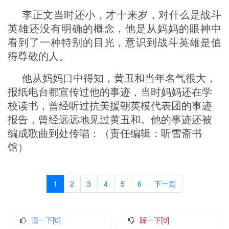
李正文当时还小，才十来岁，对什么是战斗
英雄还没有明确的概念，他是从妈妈的眼神中
看到了一种特别的目光，意识到战斗英雄是值
得尊敬的人。
他从妈妈口中得知，黄丑和当年名气很大，
报纸电台都宣传过他的事迹，当时妈妈还在学
校读书，曾经听过抗美援朝英模代表团的事迹
报告，曾经远远地见过黄丑和。他的事迹还被
编成歌曲到处传唱：（责任编辑：听雪斋书
馆）
1
2
3
4
5
6
下一页
顶一下[
0
]
踩一下[
0
]