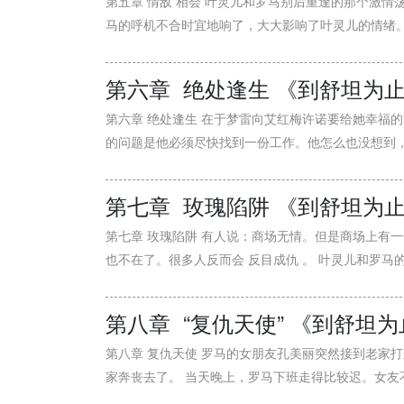
第五章 情敌 相会 叶灵儿和罗马别后重逢的那个激
马的呼机不合时宜地响了，大大影响了叶灵儿的情绪。虽
第六章 绝处逢生 《到舒坦为
第六章 绝处逢生 在于梦雷向艾红梅许诺要给她幸福
的问题是他必须尽快找到一份工作。他怎么也没想到，像
第七章 玫瑰陷阱 《到舒坦为
第七章 玫瑰陷阱 有人说：商场无情。但是商场上有一
也不在了。很多人反而会 反目成仇 。 叶灵儿和罗马的
第八章 “复仇天使” 《到舒坦
第八章 复仇天使 罗马的女朋友孔美丽突然接到老家
家奔丧去了。 当天晚上，罗马下班走得比较迟。女友不