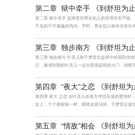
第二章 狱中牵手 《到舒坦为
第二章 狱中牵手 监狱里对男女犯人的管理非常严格
不见的不可逾越的鸿沟。平时，男女犯人根本没有任何机
第三章 独步南方 《到舒坦为
第三章 独步南方 叶灵儿和于梦雷在监狱中的眉目传
已，服满刑期的叶灵儿一走出那扇监狱的大门，就恨不能
第四章 “夜大”之恋 《到舒坦
第四章 夜大 之恋 在叶灵儿在南方寻找失落的爱情
女人，个个都跟狼一样，眼睛全是绿的。于梦雷正值壮年
第五章 “情敌”相会 《到舒坦