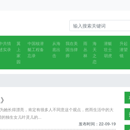
中共情
翼
中国核潜
从海
我在美
雨
海
潜艇
升起
述实录
上
艇工程备
底出
国当律
丛
天
壮士
潜望
家
忘录
击
师
林
之
胡虎
镜
园
恋
止》
因为她长得漂亮，肯定有很多人不同意这个观点，然而生活中的大
独生女儿叶灵儿的...
发布时间：22-09-19