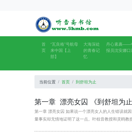
首
“瓦良格”号航母
大海深处
丹心素裹——
页
来中国【上
的青春记
报员沈安娜口
部】
忆
当前位置
首页
到舒坦为止
第一章 漂亮女囚 《到舒坦为
第一章 漂亮女囚 如果说一个漂亮女人的人生错误就
量事实却无情地证明了这一点。叶椋音教授和灵鸥教授的