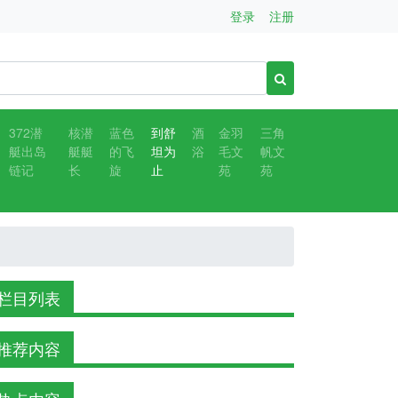
登录
注册
372潜
核潜
蓝色
到舒
酒
金羽
三角
艇出岛
艇艇
的飞
坦为
浴
毛文
帆文
链记
长
旋
止
苑
苑
栏目列表
推荐内容