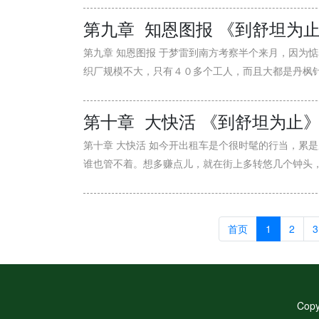
第九章 知恩图报 《到舒坦为
第九章 知恩图报 于梦雷到南方考察半个来月，因为
织厂规模不大，只有４０多个工人，而且大都是丹枫针织
第十章 大快活 《到舒坦为止
第十章 大快活 如今开出租车是个很时髦的行当，累
谁也管不着。想多赚点儿，就在街上多转悠几个钟头，不
首页
1
2
3
Cop