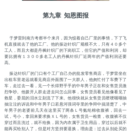
第九章
知恩图报
于梦雷到南方考察半个来月，因为惦着自己厂里的事情，下了飞
机直接就去了他的工厂。他的振达针织厂规模不大，只有４０多个
工人，而且大都是丹枫针织厂的下岗职工，但它的产值和利润，却
要比拥有１３００多名工人的丹枫针织厂近两年的产值利润还要
高。
振达针织厂的门口有个工厂自己办的批发零售商店，于梦雷坐在
出租车里老远就看见商店外面围了一大群人，他匆忙付了车费下了
车，走过去一看，见一个长得野乎乎的中年男子正在和女售货员激
烈争吵。他拨开人群走进去问怎么回事，女售货员看见他像看见了
救星，委屈的泪水立刻流了下来。他很快就从女售货员哽哽咽咽抽
抽泣泣的诉说和中年男子口若悬河强词夺里的争辩中搞清楚了，中
年男子的老婆前几天在这里买了两条Ｌ号氨纶棉收腹裤，回去一
试，号小，拿回来要求换ＸＬ号的，女售货员一检查，收腹裤不仅
穿过而且洗过，就不给换，因为内衣属于卫生用品，穿过以后就不
能再买给别人了，但是对方坚持要退换，理由是：过去从别处买的