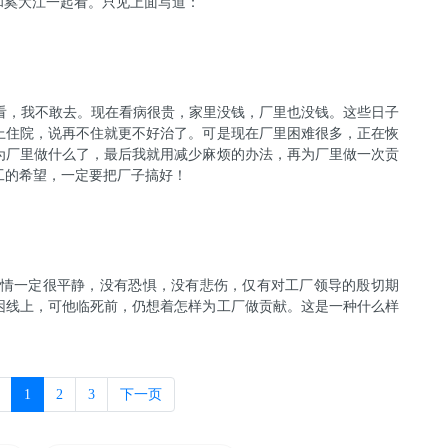
和奚大江一起看。只见上面写道：
看，我不敢去。现在看病很贵，家里没钱，厂里也没钱。这些日子
上住院，说再不住就更不好治了。可是现在厂里困难很多，正在恢
为厂里做什么了，最后我就用减少麻烦的办法，再为厂里做一次贡
工的希望，一定要把厂子搞好！
情一定很平静，没有恐惧，没有悲伤，仅有对工厂领导的殷切期
困线上，可他临死前，仍想着怎样为工厂做贡献。这是一种什么样
1
2
3
下一页