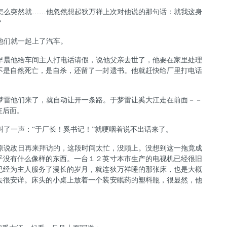
怎么突然就
……
他忽然想起狄万祥上次对他说的那句话：就我这身
？
他们就一起上了汽车。
早晨他给车间主人打电话请假，说他父亲去世了，他要在家里处理
不是自然死亡，是自杀，还留了一封遗书。他就赶快给厂里打电话
梦雷他们来了，就自动让开一条路。于梦雷让奚大江走在前面－－
在后面。
叫了一声：
“
于厂长！奚书记！
”
就哽咽着说不出话来了。
原说改日再来拜访的，这段时间太忙，没顾上。没想到这一拖竟成
乎没有什么像样的东西。一台１２英寸本市生产的电视机已经很旧
已经为主人服务了漫长的岁月，就连狄万祥睡的那张床，也是大概
去很安详。床头的小桌上放着一个装安眠药的塑料瓶，很显然，他