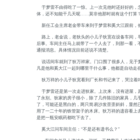
于梦雷不由得吃了一惊。上一次见他时还好好的，
体，还不知能干几天呢
……
莫非他那时就有这个打算
新任工会主席老金带车来到于梦雷和奚大江跟前，
路上，老金说，老狄头的小儿子狄宽在设备车间，
后事。车间主任马上就带了一个人去了，到那一看，
通报消息。具体情况目前还说不清楚。
说话间车就到了狄万祥家。门口围了很多人，见于
凡是他和奚大江一起到哪里干什么事，他都是自动走
狄万祥的小儿子狄宽看到厂长和书记来了，哭泣着
于梦雷还是第一次走进狄家。上次来，没有进屋，
了永别。狄家的房子很小，除了几件陈旧的家具，几
了，可能还是黑白的，两只简易沙发歪歪斜斜，显然
用了一二十年的铁管架子的木床。狄万祥的遗容看上
是把一瓶安眠药都吃下去了。
奚大江问车间主任：
“
不是还有遗书么？
”