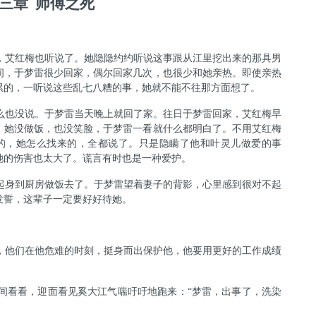
三章
师傅之死
，艾红梅也听说了。她隐隐约约听说这事跟从江里挖出来的那具男
间，于梦雷很少回家，偶尔回家几次，也很少和她亲热。即使亲热
累的，一听说这些乱七八糟的事，她就不能不往那方面想了。
么也没说。于梦雷当天晚上就回了家。往日于梦雷回家，艾红梅早
，她没做饭，也没笑脸，于梦雷一看就什么都明白了。不用艾红梅
的，她怎么找来的，全都说了。只是隐瞒了他和叶灵儿做爱的事
她的伤害也太大了。谎言有时也是一种爱护。
起身到厨房做饭去了。于梦雷望着妻子的背影，心里感到很对不起
发誓，这辈子一定要好好待她。
，他们在他危难的时刻，挺身而出保护他，他要用更好的工作成绩
间看看，迎面看见奚大江气喘吁吁地跑来：
“
梦雷，出事了，洗染