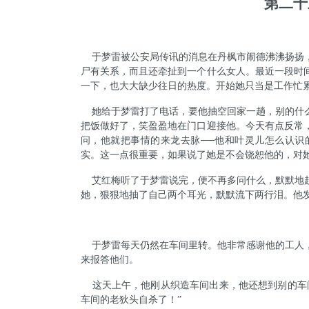
第二十
于梦雷被公安局传讯的消息在丹枫市闹德沸沸扬扬
尸有关系，而且还牵扯到一个什么女人。最近一段时
一下，也大大缺少往日的热度。开始她只当是工作忙
她给于梦雷打了电话，要他抽空回家一趟，别的什
把饭做好了，笑盈盈地在门口迎接他。今天有点反常
问，他就把事情的来龙去脉
──
他和叶灵儿怎么认识
实。这一点很重要，如果说了她是不会饶恕他的，对
艾红梅听了于梦雷说完，便不再多问什么，默默地
她，狠狠地抽了自己两个耳光，默默流下两行泪。他
于梦雷每天仍然在车间里转。他非常感谢他的工人
来报答他们。
这天上午，他刚从织造车间出来，他还想到别的车
车间的老狄头自杀了！
”