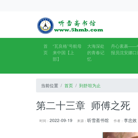
首
“瓦良格”号航母
大海深处
丹心素裹——
页
来中国【上
的青春记
报员沈安娜口
部】
忆
当前位置
首页
到舒坦为止
第二十三章 师傅之死 
2022-09-19
听雪斋书馆
李忠效
时间：
来源：
作者：