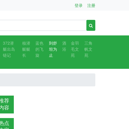
登录
注册
372潜
核潜
蓝色
到舒
酒
金羽
三角
艇出岛
艇艇
的飞
坦为
浴
毛文
帆文
链记
长
旋
止
苑
苑
推荐
内容
热点