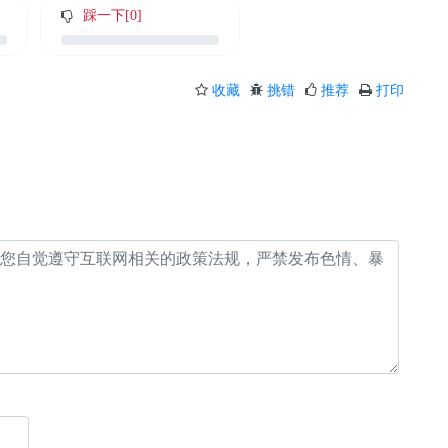
踩一下[
0
]
收藏
挑错
推荐
打印