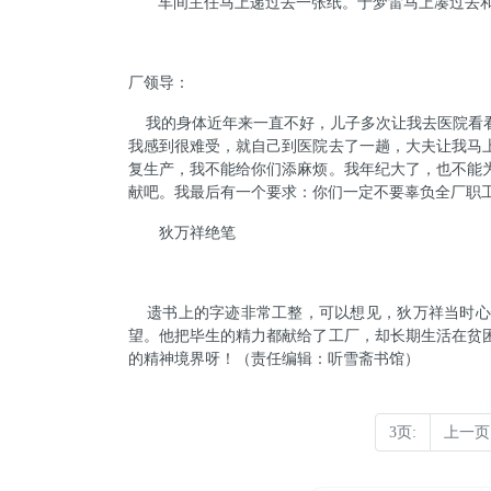
车间主任马上递过去一张纸。于梦雷马上凑过去
厂领导：
我的身体近年来一直不好，儿子多次让我去医院看
我感到很难受，就自己到医院去了一趟，大夫让我马
复生产，我不能给你们添麻烦。我年纪大了，也不能
献吧。我最后有一个要求：你们一定不要辜负全厂职
狄万祥绝笔
遗书上的字迹非常工整，可以想见，狄万祥当时心
望。他把毕生的精力都献给了工厂，却长期生活在贫
的精神境界呀！（责任编辑：听雪斋书馆）
3页:
上一页