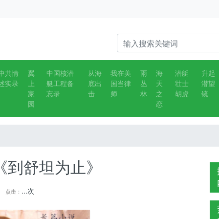
中共情
翼
中国核潜
从海
我在美
雨
海
潜艇
升起
述实录
上
艇工程备
底出
国当律
丛
天
壮士
潜望
家
忘录
击
师
林
之
胡虎
镜
园
恋
《到舒坦为止》
...
次
点击：