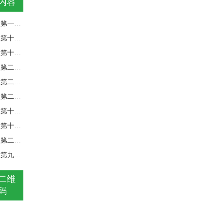
内容
第一章 漂亮女囚 《到舒坦为止
第十章 大快活 《到舒坦为止》
第十四章 秘密档案 《到舒坦为止
第二十七章 风云变幻 《到舒坦为
第二十四章 狡猾的“狐狸” 《到
第二十三章 师傅之死 《到舒坦为
第十八章 负荆请罪 《到舒坦为止
第十七章 特立独行 《到舒坦为止
第二十二章 消除“隐患” 《到舒
第九章 知恩图报 《到舒坦为止》
二维
码