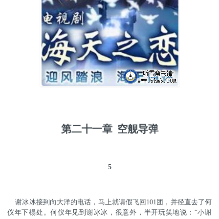
第
二
十
一
章
空舰导弹
5
谢冰冰接到向大洋的电话，马上就请假飞回101团，并径直去了何
仪年下榻处。
何仪年见到谢冰冰，很意外，半开玩笑地说：“小谢