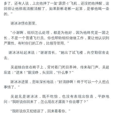
多了。还有人说，上次他摔了一架‘霹雳-1’飞机，还没把他摔醒，这
回得让他彻底清醒清醒了。如果新帐老帐一起算，是够他喝一壶
的。”
谢冰冰愣在那里。
“小谢啊，组织怎么处理，都是为他好，因为他终究是一团之
长，不是一个普通飞行员。你也帮助组织做做工作，要让他认识到
严重性。有时你们的工作，比领导管用。”
谢冰冰站起来说：“谢谢首长。”她出了
试飞楼
，向空勤宿舍走
去。
吴超独自坐在椅子上，背对着门闭目养神。传来敲门声。吴超
应道：“进来！”眼没睁，头没回，“什么事？”
谢冰冰进屋，意味深长地说：“好清静啊！终于可以一个人想点
事情了。”
吴超见是谢冰冰，既不吃惊，也没有表现出惊喜，平静地
问：“我听说你回来了，怎么现在才露面？你去哪了？”
“我听说你又犯错误了，回来看看你。”