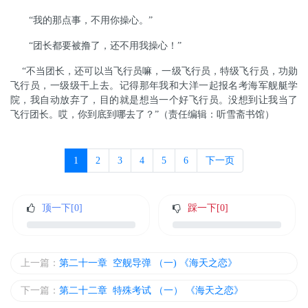
“我的那点事，不用你操心。”
“团长都要被撸了，还不用我操心！”
“不当团长，还可以当飞行员嘛，一级飞行员，特级飞行员，功勋
飞行员，一级级干上去。记得那年我和大洋一起报名考海军舰艇学
院，我自动放弃了，目的就是想当一个好飞行员。没想到让我当了
飞行团长。哎，你到底到哪去了？”（责任编辑：听雪斋书馆）
1
2
3
4
5
6
下一页
顶一下[
0
]
踩一下[
0
]
上一篇：
第二十一章 空舰导弹 （一) 《海天之恋》
下一篇：
第二十二章 特殊考试 （一） 《海天之恋》