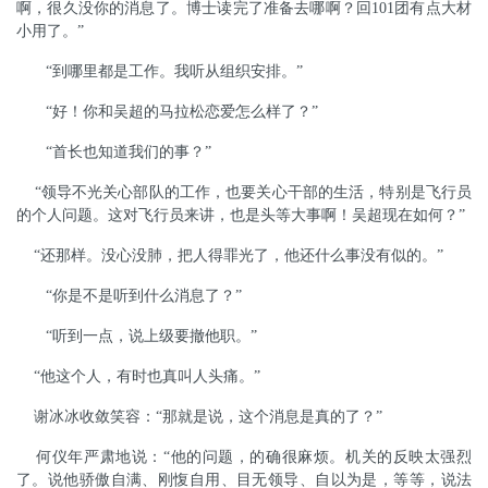
啊，很久没你的消息了。博士读完了准备去哪啊？回101团有点大材
小用了。”
“到哪里都是工作。我听从组织安排。”
“好！你和吴超的马拉松恋爱怎么样了？”
“首长也知道我们的事？”
“领导不光关心部队的工作，也要关心干部的生活，特别是飞行员
的个人问题。这对飞行员来讲，也是头等大事啊！吴超现在如何？”
“还那样。没心没肺，把人得罪光了，他还什么事没有似的。”
“你是不是听到什么消息了？”
“听到一点，说上级要撤他职。”
“他这个人，有时也真叫人头痛。”
谢冰冰收敛笑容：“那就
是
说，这个消息是真的了？”
何仪年严肃地说：“他的问题，的确很麻烦。机关的反映太强烈
了。说他骄傲自满、刚愎自用、目无领导、自以为是，等等，说法