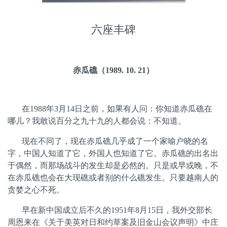
六座丰碑
赤瓜礁
（
1
989. 10. 21
）
在
1988
年
3
月
14
日之前，如果有人问
：
你知道赤瓜礁在
哪儿
？
我敢说百分之九十九的人都会说
：
不知道。
现在不同了，现在赤瓜礁几乎成了一个家喻户晓的名
字，中国人知道了它，外国人也知道了它。赤瓜礁的出名出
于偶然，而那场战斗的发生却是必然的。只是或早或晚，不
在赤瓜礁也会在大现礁或者别的什么礁发生。只要越南人的
贪婪之心不死。
早在新中国成立后不久的
1951
年
8
月
15
日，我外交部长
周恩来在《关于美英对日和约草案及旧金山会议声明》中庄