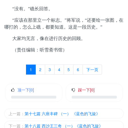
“
没有。
”
礁长回答。
“
应该在那里立一个标志。
”
将军说，
“
还要绘一张图，在
哪打的，怎么上礁，都要知道。这是一段历史。
”
大家均无言，像在进行历史的回顾。
（责任编辑：听雪斋书馆）
1
2
3
4
5
6
下一页
顶一下[
0
]
踩一下[
0
]
上一篇：
第十七篇 六座丰碑 （一） 《蓝色的飞旋》
下一篇：
第十八篇 西沙王三奇 （一）《蓝色的飞旋》