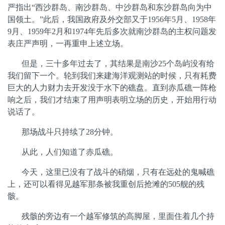
严指出“西沙群岛、南沙群岛、中沙群岛和东沙群岛向为中
国领土。”此后，我国政府及外交部又于
1956
年
5
月、
1958
年
9
月、
1959
年
2
月和
1974
年先后多次就南沙群岛的主权问题发
表庄严声明，一再重申上述立场。
但是，三十多年过去了，其结果是南沙
25
个岛屿没有给
我们留下一个。轮到我们来建海洋观测站的时候，只有耗费
巨大的人力财力去开发没于水下的礁盘。直到赤瓜礁一阵枪
响之后，我们才结束了用声明表明立场的历史，开始用行动
说话了。
那场战斗只持续了
28
分钟。
从此，人们知道了赤瓜礁。
今天，这里已没有了战斗的硝烟，只有在远处的鬼喊礁
上，还可以看得见越军那条被我重创后抢滩的
505
舰的残
骸。
残骸的旁边有一个越军修筑的高脚屋，里面住着几个持