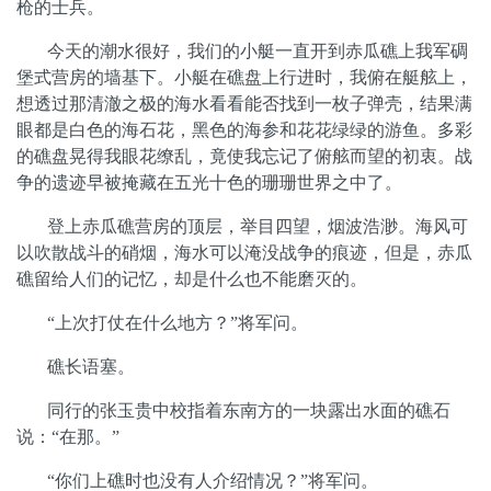
枪的士兵。
今天的潮水很好，我们的小艇一直开到赤瓜礁上我军碉
堡式营房的墙基下。小艇在礁盘上行进时，我俯在艇舷上，
想透过那清澈之极的海水看看能否找到一枚子弹壳，结果满
眼都是白色的海石花，黑色的海参和花花绿绿的游鱼。多彩
的礁盘晃得我眼花缭乱，竟使我忘记了俯舷而望的初衷。战
争的遗迹早被掩藏在五光十色的珊珊世界之中了。
登上赤瓜礁营房的顶层，举目四望，烟波浩渺。海风可
以吹散战斗的硝烟，海水可以淹没战争的痕迹，但是，赤瓜
礁留给人们的记忆，却是什么也不能磨灭的。
“
上次打仗在什么地方？
”
将军问。
礁长语塞。
同行的张玉贵中校指着东南方的一块露出水面的礁石
说：
“
在那。
”
“
你们上礁时也没有人介绍情况？
”
将军问。