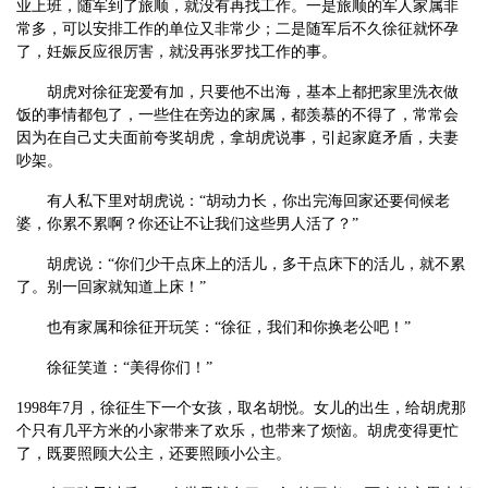
业上班，随军到了旅顺，就没有再找工作。一是旅顺的军人家属非
常多，可以安排工作的单位又非常少；二是随军后不久徐征就怀孕
了，妊娠反应很厉害，就没再张罗找工作的事。
胡虎对徐征宠爱有加，只要他不出海，基本上都把家里洗衣做
饭的事情都包了，一些住在旁边的家属，都羡慕的不得了，常常会
因为在自己丈夫面前夸奖胡虎，拿胡虎说事，引起家庭矛盾，夫妻
吵架。
有人私下里对胡虎说：
“胡动力长，你出完海回家还要伺候老
婆，你累不累啊？你还让不让我们这些男人活了？”
胡虎说：
“你们少干点床上的活儿，多干点床下的活儿，就不累
了。别一回家就知道上床！”
也有家属和徐征开玩笑：
“徐征，我们和你换老公吧！”
徐征笑道：
“美得你们！”
1998
年
7
月，徐征生下一个女孩，取名胡悦。女儿的出生，给胡虎那
个只有几平方米的小家带来了欢乐，也带来了烦恼。胡虎变得更忙
了，既要照顾大公主，还要照顾小公主。