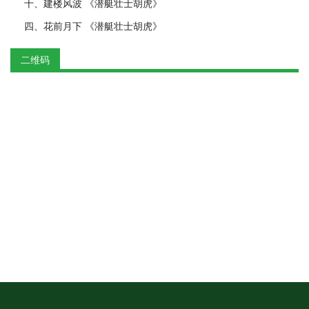
十、建楼风波 《潜艇壮士胡虎》
四、花前月下 《潜艇壮士胡虎》
二维码