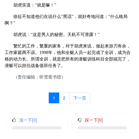
胡虎笑道：
“就是嘛！”
徐征不知道他们在说什么
“黑话”，就好奇地问道：“什么格局
啊？”
胡虎说：
“这是男人的秘密。天机不可泄露！”
繁忙的工作，繁重的家务，对于胡虎来说，做起来游刃有余，
工作家庭两不误。
1998
年，他和全艇人员一起完成了全训，成为合
格的动力长。所谓全训，就是把所有的潜艇训练科目全部搞完了，
潜艇可以担任战备值班任务了。
（责任编辑：听雪斋书馆）
1
2
下一页
顶一下[
0
]
踩一下[
0
]