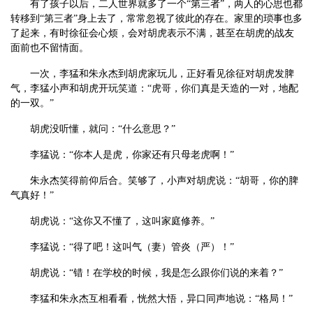
有了孩子以后，二人世界就多了一个
“第三者”，两人的心思也都
转移到“第三者”身上去了，常常忽视了彼此的存在。家里的琐事也多
了起来，有时徐征会心烦，会对胡虎表示不满，甚至在胡虎的战友
面前也不留情面。
一次，李猛和朱永杰到胡虎家玩儿，正好看见徐征对胡虎发脾
气，李猛小声和胡虎开玩笑道：
“虎哥，你们真是天造的一对，地配
的一双。”
胡虎没听懂，就问：
“什么意思？”
李猛说：
“你本人是虎，你家还有只母老虎啊！”
朱永杰笑得前仰后合。笑够了，小声对胡虎说：
“胡哥，你的脾
气真好！”
胡虎说：
“这你又不懂了，这叫家庭修养。”
李猛说：
“得了吧！这叫气（妻）管炎（严）！”
胡虎说：
“错！在学校的时候，我是怎么跟你们说的来着？”
李猛和朱永杰互相看看，恍然大悟，异口同声地说：
“格局！”