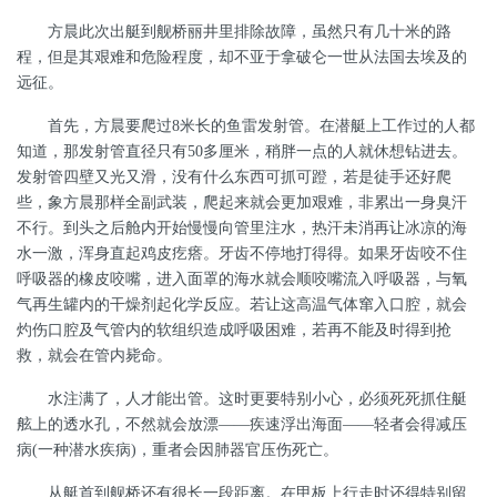
方晨此次出艇到舰桥丽井里排除故障，虽然只有几十米的路
程，但是其艰难和危险程度，却不亚于拿破仑一世从法国去埃及的
远征。
首先，方晨要爬过
8
米长的鱼雷发射管。在潜艇上工作过的人都
知道，那发射管直径只有
50
多厘米，稍胖一点的人就休想钻进去。
发射管四壁又光又滑，没有什么东西可抓可蹬，若是徒手还好爬
些，象方晨那样全副武装，爬起来就会更加艰难，非累出一身臭汗
不行。到头之后舱内开始慢慢向管里注水，热汗未消再让冰凉的海
水一激，浑身直起鸡皮疙瘩。牙齿不停地打得得。如果牙齿咬不住
呼吸器的橡皮咬嘴，进入面罩的海水就会顺咬嘴流入呼吸器，与氧
气再生罐内的干燥剂起化学反应。若让这高温气体窜入口腔，就会
灼伤口腔及气管内的软组织造成呼吸困难，若再不能及时得到抢
救，就会在管内毙命。
水注满了，人才能出管。这时更要特别小心，必须死死抓住艇
舷上的透水孔，不然就会放漂
——疾速浮出海面——轻者会得减压
病
(
一种潜水疾病
)
，重者会因肺器官压伤死亡。
从艇首到舰桥还有很长一段距离。在甲板上行走时还得特别留