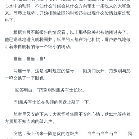
心水中的动静，不知什么时候会从什么方向窜出一条吃人的大鲨鱼
来。等爬上舰桥，开始排除故障的时候还会出现什么险情就更难预
料了。
根据方晨不断报告的情况看，以上那些险关都被他闯过去了。
他已迅速地进入舰桥围井，艇里的人都在为他担忧，屏声静气地倾
听着来自舰桥的每一个细小的响动。
当当，当当，当
!
两连一单。这是临时规定的信号
——厕所门没开。范豫刚与彭
一鸣交换了一下眼色。
“回答明白。”范豫刚对舰务军士长说。
当
!
舰务军士长在头顶的阀盘上敲了一下。
舱室里又安静下来，大家怀着焦躁不安的心情，默默地等待着
方晨那不知吉凶的敲击声。
突然，头上传来一阵急促的连敲声
——当当当当当当当 ——我