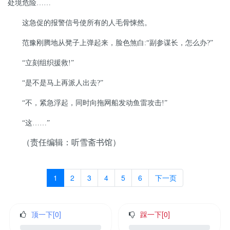
处境危险……
这急促的报警信号使所有的人毛骨悚然。
范豫刚腾地从凳子上弹起来，脸色煞白
:
“副参谋长，怎么办
?
”
“立刻组织援救
!
”
“是不是马上再派人出去
?
”
“不，紧急浮起，同时向拖网船发动鱼雷攻击
!
”
“这……”
（责任编辑：听雪斋书馆）
1
2
3
4
5
6
下一页
顶一下[
0
]
踩一下[
0
]