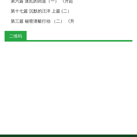
第六篇 迷乱的回波（一） 《升起
第十七篇 沉默的汪洋 上篇 (二）
第三篇 秘密潜艇行动 （二） 《升
二维码