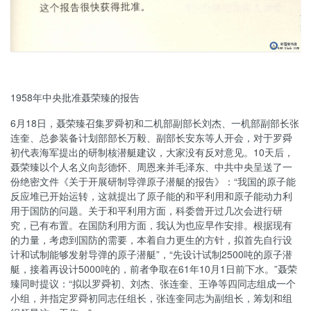
1958年中央批准聂荣臻的报告
6月18日，聂荣臻召集罗舜初和二机部副部长刘杰、一机部副部长张
连奎、总参装备计划部部长万毅、副部长安东等人开会，对于罗舜
初代表海军提出的研制核潜艇建议，大家没有反对意见。10天后，
聂荣臻以个人名义向彭德怀、周恩来并毛泽东、中共中央呈送了一
份绝密文件《关于开展研制导弹原子潜艇的报告》：“我国的原子能
反应堆已开始运转，这就提出了原子能的和平利用和原子能动力利
用于国防的问题。关于和平利用方面，科委曾开过几次会进行研
究，已有布置。在国防利用方面，我认为也应早作安排。根据现有
的力量，考虑到国防的需要，本着自力更生的方针，拟首先自行设
计和试制能够发射导弹的原子潜艇”，“先设计试制2500吨的原子潜
艇，接着再设计5000吨的，前者争取在61年10月1日前下水。”聂荣
臻同时提议：“拟以罗舜初、刘杰、张连奎、王诤等四同志组成一个
小组，并指定罗舜初同志任组长，张连奎同志为副组长，筹划和组