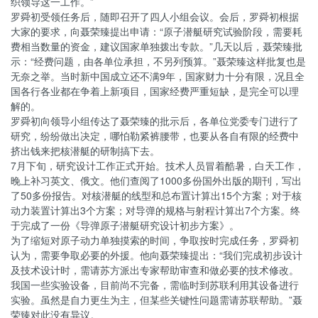
织领导这一工作。”
罗舜初受领任务后，随即召开了四人小组会议。会后，罗舜初根据
大家的要求，向聂荣臻提出申请：“原子潜艇研究试验阶段，需要耗
费相当数量的资金，建议国家单独拨出专款。”几天以后，聂荣臻批
示：“经费问题，由各单位承担，不另列预算。”聂荣臻这样批复也是
无奈之举。当时新中国成立还不满9年，国家财力十分有限，况且全
国各行各业都在争着上新项目，国家经费严重短缺，是完全可以理
解的。
罗舜初向领导小组传达了聂荣臻的批示后，各单位党委专门进行了
研究，纷纷做出决定，哪怕勒紧裤腰带，也要从各自有限的经费中
挤出钱来把核潜艇的研制搞下去。
7月下旬，研究设计工作正式开始。技术人员冒着酷暑，白天工作，
晚上补习英文、俄文。他们查阅了1000多份国外出版的期刊，写出
了50多份报告。对核潜艇的线型和总布置计算出15个方案；对于核
动力装置计算出3个方案；对导弹的规格与射程计算出7个方案。终
于完成了一份《导弹原子潜艇研究设计初步方案》。
为了缩短对原子动力单独摸索的时间，争取按时完成任务，罗舜初
认为，需要争取必要的外援。他向聂荣臻提出：“我们完成初步设计
及技术设计时，需请苏方派出专家帮助审查和做必要的技术修改。
我国一些实验设备，目前尚不完备，需临时到苏联利用其设备进行
实验。虽然是自力更生为主，但某些关键性问题需请苏联帮助。”聂
荣臻对此没有异议。