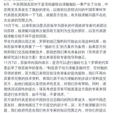
8月，中苏两国高层对于是否组建联合潜艇舰队一事产生了分歧，中
苏两党关系发生了微妙的变化，以致前往苏联访问的中国军事科学
代表团在莫斯科一下飞机，就被苏方告知，有关核潜艇问题不在此
次会谈的范围之内。
10月下旬，以海军政治委员苏振华为团长的中国政府专家代表团访
问苏联，核潜艇问题再次被苏联方面列为交流的禁区，以至代表团
核潜艇分组不得不提前回国。
早在代表团出国之前，罗舜初就已预料到可能会出现这种结果，他
和苏振华事先商量了一个 “抛砖引玉”的方案作为备用：如果苏方拒
绝和我们交流核潜艇技术，那就把我们事先准备好的《导弹原子潜
艇研究设计初步方案》拿出来请苏联专家指导和修正。
11月7日，苏振华向国内请示：是否可以进行抛砖引玉？罗舜初代军
委起草了致苏振华的复电：“制造原子动力潜艇及舰对空、空对舰的
导弹的资料，苏方既已表明目前没有准备好提供援助，我们不再向
其要求完整的技术资料。将我们原子动力潜艇的初步设计资料提交
苏方，如他们能提出某些技术性意见，对我们亦有帮助。同时，请
视情况试探性的提出：请其考虑是否有可能派遣这方面的专家来我
国进行技术指导。如不可能，不要强求。”
苏方谈判代表是曾在中国担任过总顾问的阿尔希波夫，他对中国态
度友好，痛快地接过了中方提交的设计书，说：关于核潜艇设计问
题，我们政府同意在我们有关专家的知识范围之内，对你们所提出