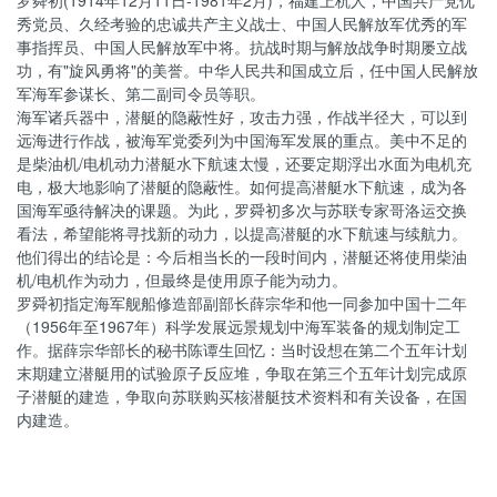
罗舜初(1914年12月11日-1981年2月)，福建上杭人，中国共产党优
秀党员、久经考验的忠诚共产主义战士、中国人民解放军优秀的军
事指挥员、中国人民解放军中将。抗战时期与解放战争时期屡立战
功，有"旋风勇将"的美誉。中华人民共和国成立后，任中国人民解放
军海军参谋长、第二副司令员等职。
海军诸兵器中，潜艇的隐蔽性好，攻击力强，作战半径大，可以到
远海进行作战，被海军党委列为中国海军发展的重点。美中不足的
是柴油机/电机动力潜艇水下航速太慢，还要定期浮出水面为电机充
电，极大地影响了潜艇的隐蔽性。如何提高潜艇水下航速，成为各
国海军亟待解决的课题。为此，罗舜初多次与苏联专家哥洛运交换
看法，希望能将寻找新的动力，以提高潜艇的水下航速与续航力。
他们得出的结论是：今后相当长的一段时间内，潜艇还将使用柴油
机/电机作为动力，但最终是使用原子能为动力。
罗舜初指定海军舰船修造部副部长薛宗华和他一同参加中国十二年
（1956年至1967年）科学发展远景规划中海军装备的规划制定工
作。据薛宗华部长的秘书陈谭生回忆：当时设想在第二个五年计划
末期建立潜艇用的试验原子反应堆，争取在第三个五年计划完成原
子潜艇的建造，争取向苏联购买核潜艇技术资料和有关设备，在国
内建造。