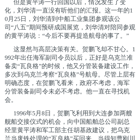
但是黄平涛一行回国以后，情况发生了变
化，刘华清一直没有听他们的汇报。这一年的1
0月25日，刘华清到中船工业集团参观该公
司“八五”期间预研成国展览，刘华清对陪同参观
的黄平涛说：“今后不要再提造航母的事了。”
这显然与高层决策有关。贺鹏飞却不甘心。1
992年出任海军副司令员以后，正好是乌克兰准
备卖“瓦良格”的时候，他又分管装备建设工作，
多次到乌克兰考察“瓦良格”号航母。尽管上层有
明确态度，在贺鹏飞看来，政府不考虑，海军
分管装备副司令未必不考虑。他一直在寻找机
会。
1996年5月8日，贺鹏飞利用到大连参加两艘
舰船交接仪式的机会，向中国船舶总公司副总
经里黄平涛和军工部主任胡基政建议，把乌克
兰当废铁处理的“瓦良格”买回来。当得知曹刚川