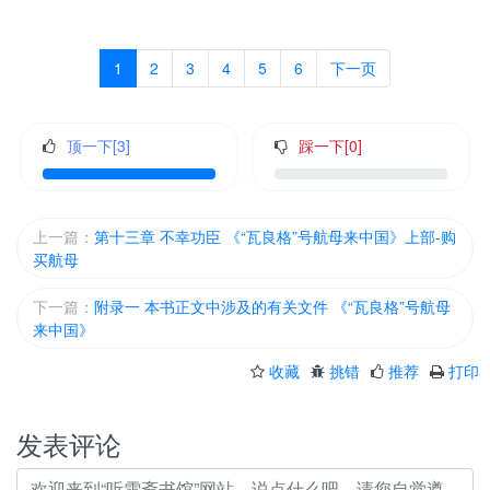
1
2
3
4
5
6
下一页
顶一下[
3
]
踩一下[
0
]
上一篇：
第十三章 不幸功臣 《“瓦良格”号航母来中国》上部-购
买航母
下一篇：
附录一 本书正文中涉及的有关文件 《“瓦良格”号航母
来中国》
收藏
挑错
推荐
打印
发表评论