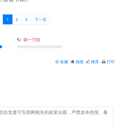
1
2
3
下一页
踩一下[
0
]
收藏
挑错
推荐
打印