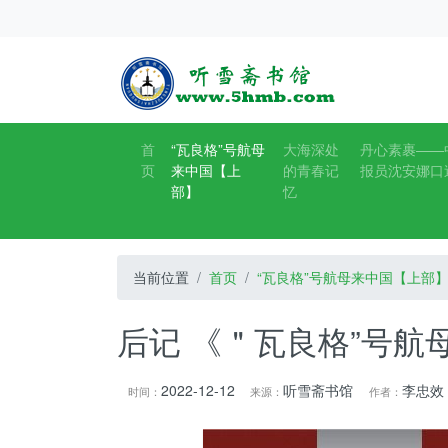
首
“瓦良格”号航母
大海深处
丹心素裹——
页
来中国【上
的青春记
报员沈安娜口
部】
忆
当前位置
首页
“瓦良格”号航母来中国【上部
后记 《＂瓦良格”号航
2022-12-12
听雪斋书馆
李忠效
时间：
来源：
作者：