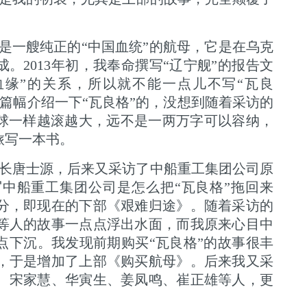
不是一艘纯正的“中国血统”的航母，它是在乌克
。2013年初，我奉命撰写“辽宁舰”的报告文
“血缘”的关系，所以就不能一点儿不写“瓦良
篇幅介绍一下“瓦良格”的，没想到随着采访的
雪球一样越滚越大，远不是一两万字可以容纳，
旅写一本书。
长唐士源，后来又采访了中船重工集团公司原
中船重工集团公司是怎么把“瓦良格”拖回来
分，即现在的下部《艰难归途》。随着采访的
等人的故事一点点浮出水面，而我原来心目中
点下沉。我发现前期购买“瓦良格”的故事很丰
，于是增加了上部《购买航母》。后来我又采
、宋家慧、华寅生、姜凤鸣、崔正雄等人，更