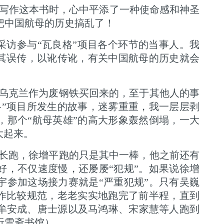
写作这本书时，心中平添了一种使命感和神圣
把中国航母的历史搞乱了！
采访参与“瓦良格”项目各个环节的当事人。我
任其误传，以讹传讹，有关中国航母的历史就会
从乌克兰作为废钢铁买回来的，至于其他人的事
格”项目所发生的故事，迷雾重重，我一层层剥
，那个“航母英雄”的高大形象轰然倒塌，一大
大起来。
力长跑，徐增平跑的只是其中一棒，他之前还有
好，不仅速度慢，还屡屡“犯规”。如果说徐增
宇参加这场接力赛就是“严重犯规”。只有吴巍
动作比较规范，老老实实地跑完了前半程，直到
牟安成、唐士源以及马鸿琳、宋家慧等人跑到
听雪斋书馆）