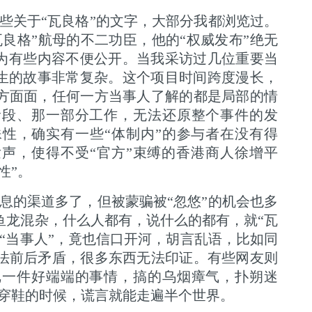
些关于“瓦良格”的文字，大部分我都浏览过。
良格”航母的不二功臣，他的“权威发布”绝无
因为有些内容不便公开。当我采访过几位重要当
发生的故事非常复杂。这个项目时间跨度漫长，
方面面，任何一方当事人了解的都是局部的情
阶段、那一部分工作，无法还原整个事件的发
性，确实有一些“体制内”的参与者在没有得
发声，使得不受“官方”束缚的香港商人徐增平
性”。
息的渠道多了，但被蒙骗被“忽悠”的机会也多
鱼龙混杂，什么人都有，说什么的都有，就“瓦
“当事人”，竟也信口开河，胡言乱语，比如同
法前后矛盾，很多东西无法印证。有些网友则
把一件好端端的事情，搞的乌烟瘴气，扑朔迷
在穿鞋的时候，谎言就能走遍半个世界。