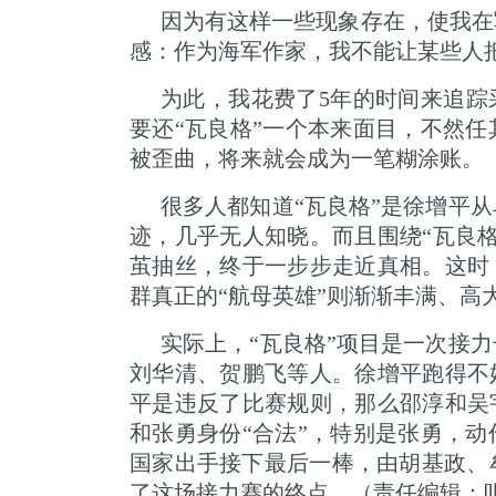
因为有这样一些现象存在，使我在
感：作为海军作家，我不能让某些人
为此，我花费了5年的时间来追踪
要还“瓦良格”一个本来面目，不然
被歪曲，将来就会成为一笔糊涂账。
很多人都知道“瓦良格”是徐增平
迹，几乎无人知晓。而且围绕“瓦良
茧抽丝，终于一步步走近真相。这时
群真正的“航母英雄”则渐渐丰满、高
实际上，“瓦良格”项目是一次接
刘华清、贺鹏飞等人。徐增平跑得不
平是违反了比赛规则，那么邵淳和吴
和张勇身份“合法”，特别是张勇，
国家出手接下最后一棒，由胡基政、
了这场接力赛的终点。（责任编辑：