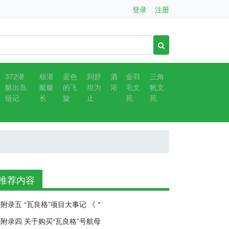
登录
注册
372潜
核潜
蓝色
到舒
酒
金羽
三角
艇出岛
艇艇
的飞
坦为
浴
毛文
帆文
链记
长
旋
止
苑
苑
推荐内容
附录五 “瓦良格”项目大事记 《＂
附录四 关于购买“瓦良格”号航母