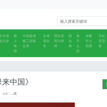
中共情
翼
中国核潜
从海
我在美
雨
海
潜艇
升起
述实录
上
艇工程备
底出
国当律
丛
天
壮士
潜望
家
忘录
击
师
林
之
胡虎
镜
园
恋
】
母来中国》
...
次
点击：