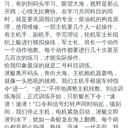
习，有的到码头学习。眼望大海，视野是那么
开阔，心情无比爽快。在学习共同科目的同
时，就是要巩固我们的专业：柴油机的构造原
理，使用维修。一部主机要几个人一起操作，
有主机手，副机手。学完理论，轮机军士长组
织上艇进行模拟操练，军士长、班长一个动作
一个动作地教。每个动作都要进行几十次甚至
几百次的练习，才能实际操作。
给我印象最深的就是二号科目训练。
潜艇离开码头，奔向大海。主机舱机器轰鸣，
就像一头怒吼的雄师。我们主机手根据车钟指
令“进一”、“进二”不停地调整主机转数。到达训
练海区，正式训练开始，只听艇长下令：“速
潜！速潜！”口令和信号灯铃声同时响起，顷刻
间，我们停止主机，电机紧急启动，潜艇立即
潜到水下，犹如一条蛟龙在海上翻腾。每个岗
位都是那么协调、熟练、迅速，一丝不苟。我