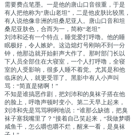
需要费点笔墨。一是他的唐山口音很重，于是
有人把他称为“唐山老坦”，二是他皮肤比较黑，
有人说他像非洲的坦桑尼亚人。唐山口音和坦
桑尼亚肤色，合而为一，简称“老坦”
刘沛和还有一个特点，睡觉爱打呼噜。他的睡
眠极好，令人嫉妒。这边熄灯号刚响不到一分
钟，他那边就开始鼾声大作了。那时部门长以
下人员全部住在大寝室，一个人打呼噜，全寝
室的人受影响，很多人睡不着觉。尤其是和他
临床的人，就更受罪了。黑影中有人小声叫
骂：“简直是猪啊！”
不知是谁搞恶作剧，把刘沛和的臭袜子搭在他
的脸上，呼噜声顿时变小。第二天早上起来，
刘沛和先是骂骂咧咧地说：“谁那么缺德，把臭
袜子塞我嘴里了？”接着自己笑起来，“我做梦嚼
咸鱼干，怎么嚼也嚼不烂，醒来一看，是臭袜
子！”