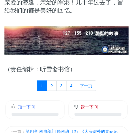
亲爱的潜艇，亲爱的军港！几十年过去了，留
给我们的都是美好的回忆。
（责任编辑：听雪斋书馆）
1
2
3
4
下一页
顶一下[
0
]
踩一下[
0
]
上一篇：
第四章 机电部门 轮机班（2）《大海深处的青春记