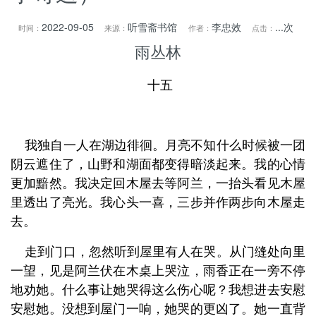
2022-09-05
听雪斋书馆
李忠效
...
次
时间：
来源：
作者：
点击：
雨丛林
十五
我独自一人在湖边徘徊。月亮不知什么时候被一团
阴云遮住了，山野和湖面都变得暗淡起来。我的心情
更加黯然。我决定回木屋去等阿兰，一抬头看见木屋
里透出了亮光。我心头一喜，三步并作两步向木屋走
去。
走到门口，忽然听到屋里有人在哭。从门缝处向里
一望，见是阿兰伏在木桌上哭泣，雨香正在一旁不停
地劝她。什么事让她哭得这么伤心呢？我想进去安慰
安慰她。没想到屋门一响，她哭的更凶了。她一直背