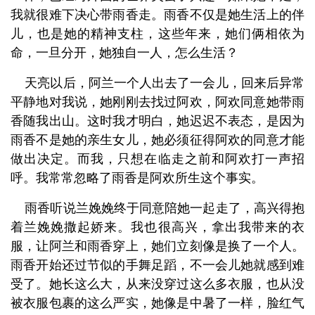
我就很难下决心带雨香走。雨香不仅是她生活上的伴
儿，也是她的精神支柱，这些年来，她们俩相依为
命，一旦分开，她独自一人，怎么生活？
天亮以后，阿兰一个人出去了一会儿，回来后异常
平静地对我说，她刚刚去找过阿欢，阿欢同意她带雨
香随我出山。这时我才明白，她迟迟不表态，是因为
雨香不是她的亲生女儿，她必须征得阿欢的同意才能
做出决定。而我，只想在临走之前和阿欢打一声招
呼。我常常忽略了雨香是阿欢所生这个事实。
雨香听说兰娩娩终于同意陪她一起走了，高兴得抱
着兰娩娩撒起娇来。我也很高兴，拿出我带来的衣
服，让阿兰和雨香穿上，她们立刻像是换了一个人。
雨香开始还过节似的手舞足蹈，不一会儿她就感到难
受了。她长这么大，从来没穿过这么多衣服，也从没
被衣服包裹的这么严实，她像是中暑了一样，脸红气