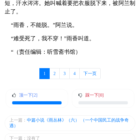
短，汗水涔涔。她叫喊着要把衣服脱下来，被阿兰制
止了。
“
雨香，不能脱。
”
阿兰说。
“
难受死了，我不穿！
”
雨香叫道。
“（责任编辑：听雪斋书馆）
1
2
3
4
下一页
顶一下[
2
]
踩一下[
0
]
上一篇：
中篇小说《雨丛林》（六） （一个中国民工的战争奇
遇）
下一篇：没有了