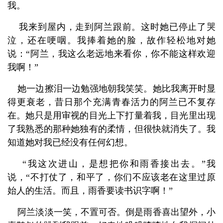
我。
我来到屋内，走到阿兰跟前。这时她已停止了哭
泣，还在哽咽。我捧着她的脸，故作轻松地对她
说：
“
阿兰，我这么老远地来看你，你不能这样欢迎
我啊！
”
她一边擦泪一边勉强地朝我笑笑。她比我离开时显
得更衰老，昔日那个充满青春活力的阿兰已不复存
在。她只是用审视的目光上下打量着我，目光里出现
了我熟悉的那种她独有的柔情，但很快就消失了。我
知道她对我已经没有任何幻想。
“
我这次进山，是想把你和雨香接出去。
”
我
说，
“
不打仗了，和平了，你们不应该老在这里过原
始人的生活。而且，雨香要读书识字啊！
”
阿兰淡淡一笑，不置可否。倒是雨香喜出望外，小