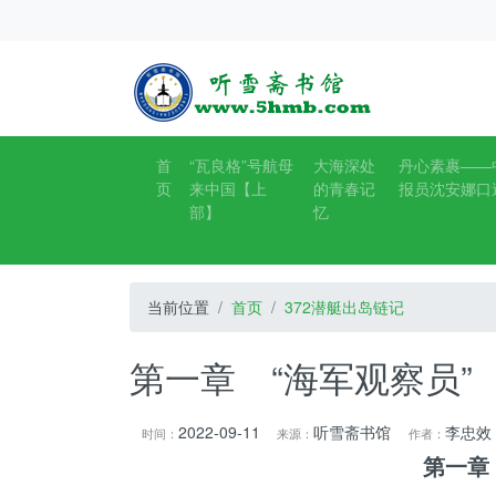
首
“瓦良格”号航母
大海深处
丹心素裹——
页
来中国【上
的青春记
报员沈安娜口
部】
忆
当前位置
首页
372潜艇出岛链记
第一章 “海军观察员” 
2022-09-11
听雪斋书馆
李忠效
时间：
来源：
作者：
第一章