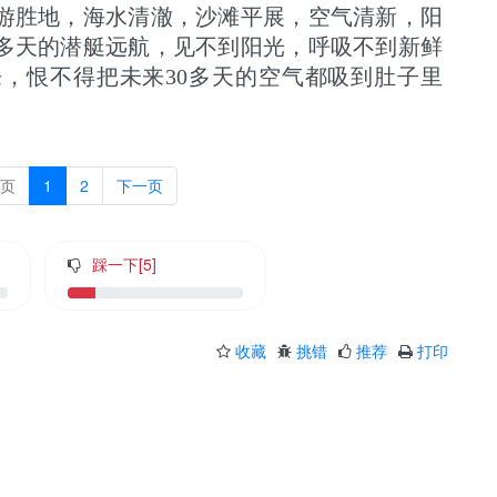
游胜地，海水清澈，沙滩平展，空气清新，阳
0多天的潜艇远航，见不到阳光，呼吸不到新鲜
，恨不得把未来30多天的空气都吸到肚子里
页
1
2
下一页
踩一下[
5
]
收藏
挑错
推荐
打印