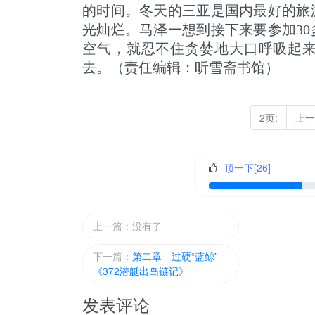
的时间。冬天的三亚是国内最好的旅
光灿烂。马泽一想到接下来要参加3
空气，就忍不住贪婪地大口呼吸起来
去。（责任编辑：听雪斋书馆）
2页:
上一
顶一下[
26
]
上一篇：没有了
下一篇：
第二章 过硬“蓝鲸”
《372潜艇出岛链记》
发表评论