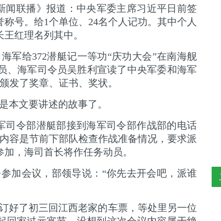
台《新闻联播》报道：中央军委主席习近平日前签
誉称号。给1个单位、24名个人记功。其中个人
队长王红理名列其中。
海军给372潜艇记一等功“庆功大会”在南海舰
委员、海军司令员吴胜利宣读了中央军委和海军
艇颁发了奖章、证书、奖状。
是本文要讲述的故事了。
右，海军司令部潜艇部接到海军司令部作战部的电话
，内容是节前下部队检查作战准备情况，要求派
参加，海司首长将作任务动员。
参加会议，部领导说：“你先去开会吧，派谁
经订好了初三回江西老家的车票，等处里另一位