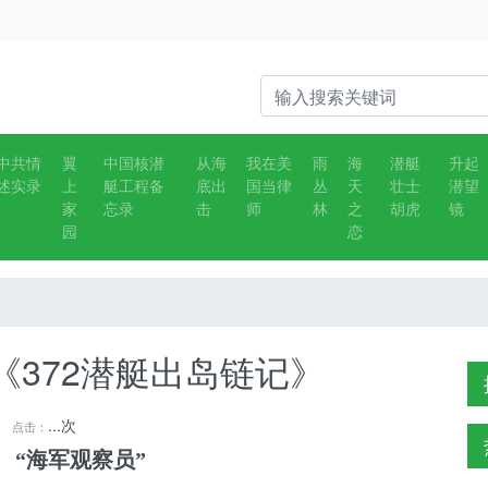
中共情
翼
中国核潜
从海
我在美
雨
海
潜艇
升起
述实录
上
艇工程备
底出
国当律
丛
天
壮士
潜望
家
忘录
击
师
林
之
胡虎
镜
园
恋
《372潜艇出岛链记》
...
次
点击：
 “海军观察员”