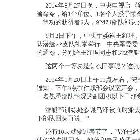
2014年8月27日晚，中央电视
署命令，给1个单位、1名个人授予荣
一等功的获得者6人，92474部队部
9月2日下午，中央军委给王红理、
队潜艇××支队礼堂举行。中央军委
的通令，分别给王红理同志和372潜
这两个一等功是怎么回事呢？这就
2014年1月20日上午11点左
通知，下午3点在作战部会议室开会
一名熟悉部队情况的副团职以下干部
潜艇部训练处参谋马泽被临时派去
下部队回头再说。”
还有10天就要过春节了，马泽已