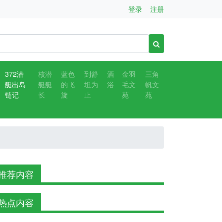
登录
注册
372潜
核潜
蓝色
到舒
酒
金羽
三角
艇出岛
艇艇
的飞
坦为
浴
毛文
帆文
链记
长
旋
止
苑
苑
推荐内容
热点内容