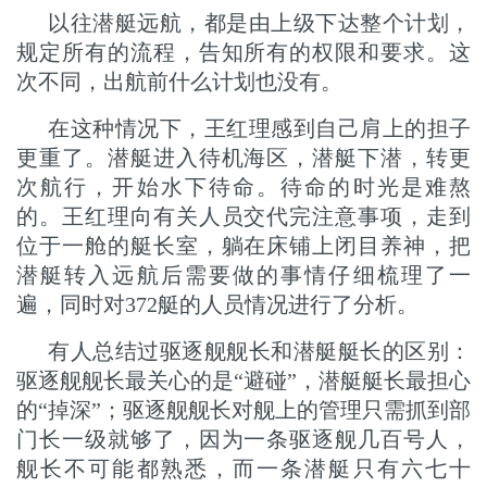
以往潜艇远航，都是由上级下达整个计划，
规定所有的流程，告知所有的权限和要求。这
次不同，出航前什么计划也没有。
在这种情况下，王红理感到自己肩上的担子
更重了。潜艇进入待机海区，潜艇下潜，转更
次航行，开始水下待命。待命的时光是难熬
的。王红理向有关人员交代完注意事项，走到
位于一舱的艇长室，躺在床铺上闭目养神，把
潜艇转入远航后需要做的事情仔细梳理了一
遍，同时对372艇的人员情况进行了分析。
有人总结过驱逐舰舰长和潜艇艇长的区别：
驱逐舰舰长最关心的是“避碰”，潜艇艇长最担心
的“掉深”；驱逐舰舰长对舰上的管理只需抓到部
门长一级就够了，因为一条驱逐舰几百号人，
舰长不可能都熟悉，而一条潜艇只有六七十