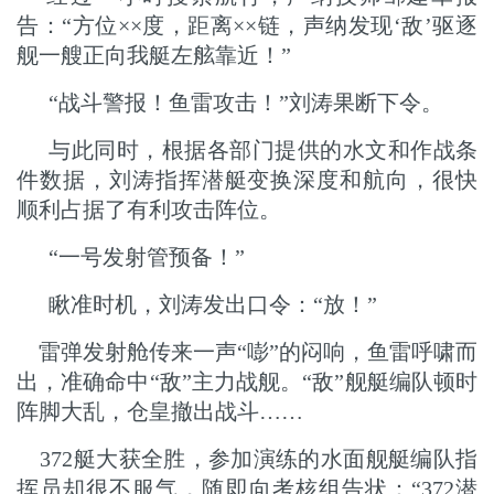
告：“方位××度，距离××链，声纳发现‘敌’驱逐
舰一艘正向我艇左舷靠近！”
“战斗警报！鱼雷攻击！”刘涛果断下令。
与此同时，根据各部门提供的水文和作战条
件数据，刘涛指挥潜艇变换深度和航向，很快
顺利占据了有利攻击阵位。
“一号发射管预备！”
瞅准时机，刘涛发出口令：“放！”
雷弹发射舱传来一声“嘭”的闷响，鱼雷呼啸而
出，准确命中“敌”主力战舰。“敌”舰艇编队顿时
阵脚大乱，仓皇撤出战斗……
372艇大获全胜，参加演练的水面舰艇编队指
挥员却很不服气，随即向考核组告状：“372潜