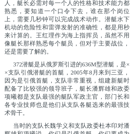
人，艇长必需对每一个人的性格和技术能力都
熟悉，要知道一个口令下去，谁在那个岗位
上，需要几秒钟可以完成战术动作。潜艇水下
机动的危险性和雷弹发射的准确性，都是用秒
来计算的。王红理作为海上指挥员，虽然不用
像艇长那样熟悉每个艇员，但对于主要战位，
还是需要了解的。
372潜艇是从俄罗斯引进的636M型潜艇，是×
×支队引俄潜艇的首艇，2005年8月来到三亚，
因为是引俄首艇，支队非常重视，组建新艇时
配备了比较强的领导班子，艇长潘辉雄和政委
项曦都是支队最强的艇队军政主官，部门长和
各专业技师也是他们从支队各艇选来的最强技
术骨干。
当时的支队长魏学义和支队政委杜本印对潘
辉雄和项曦说，你们是引俄首艇，你们要成为