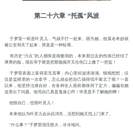
第二十六章
“
托孤
”
风波
于梦雷一听是叶灵儿，气就不打一处来。因为她，他莫名奇妙就
被公安局关了起来，简直是一种耻辱。
有历史
“
污点
”
的人感情是很脆弱的，本来那过去的伤痕已经结了
厚厚的痂，现在等于硬是把那痂揭开又往伤口上撒了一把盐！
于梦雷表面上装得若无其事，内心里却波涛汹涌。细细想想，仅
仅是监狱里的一次牵手，怎么就会把自己搞得找不着北了呢？一直
以来，他坚持洁身自好，在各种女人面前都保持了定力，偏偏在她
这里出了问题。他骂自己真是鬼迷心窍！毕竟是不了解她的啊！
他恨自己，也恨叶灵儿！
本来他以为叶灵儿会从此消失，没想到她又找上门来了。
“
什么事？
”
于梦雷强压怒火，冷冷地问。