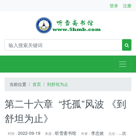
登录
注册
当前位置
首页
到舒坦为止
第二十六章 “托孤”风波 《到
舒坦为止》
2022-09-19
听雪斋书馆
李忠效
...
次
时间：
来源：
作者：
点击：