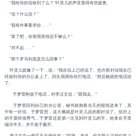
“
我给你的信收到了么？
”
叶灵儿的声音显得有些疲惫。
“
信？什么信？
”
“
我有件事要求你
……”
“
算了吧，你害我害得还不够么？
”
“
对不起
……”
“
那个罗马到底是怎么回事？
”
叶灵儿犹豫了一下，说：
“
我在信上已经说了。也许那封信现在已
经放到你的办公桌上了。回头我再给你打电话。
”
然后她就把电话挂
了。
于梦雷刚放下电话，对李汉文说：
“
跟我走。
”
于梦雷回到自己的办公室，秘书就抱着当天的报纸进来了，其
中有一封信。于梦雷想，这大概就是叶灵儿说的那封信了。信封上
的字显得很秀气，于梦雷还是第一次见到叶灵儿的字。他拿在手里
端详半天，并不急于撕开。
李汉文在一旁忍不住催促道：
“
哎呀，老兄，你怎那么沉得住气？