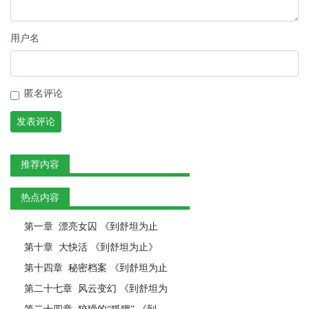
用户名
匿名评论
发表评论
推荐内容
热点内容
第一章 漂亮女囚 《到舒坦为止
第十章 大快活 《到舒坦为止》
第十四章 秘密档案 《到舒坦为止
第二十七章 风云变幻 《到舒坦为